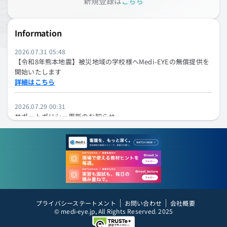
新規登録は
こちら
Information
2026.07.31 05:48
【令和8年熊本地震】被災地域の学校様へMedi-EYEの無償提供を
開始いたします
詳細はこちら
2026.07.29 00:31
サポートポリシー更新のお知らせ
最新のサポートポリシーはこちらからご確認ください
2026.07.29 00:30
【新機能】Medi-AI「Excel検証アシスタント」の使い方について
詳細はこちら
2026.07.22 03:01
プライバシーステートメント
お問い合わせ
会社概要
2026年夏季休業（お盆休み）のお知らせ
© medi-eye.jp, All Rights Reserved. 2025
詳細はこちら